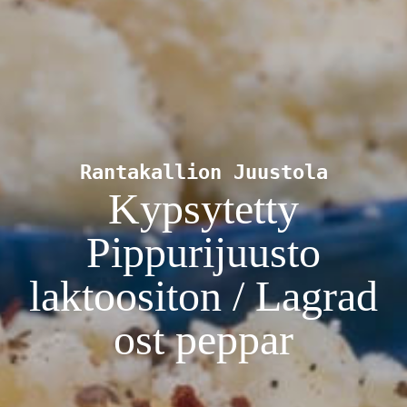
Rantakallion Juustola
Kypsytetty
Pippurijuusto
laktoositon / Lagrad
ost peppar