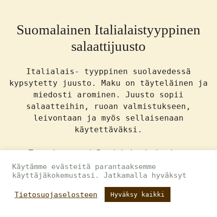
Suomalainen Italialaistyyppinen
salaattijuusto
Italialais- tyyppinen suolavedessä
kypsytetty juusto. Maku on täyteläinen ja
miedosti arominen. Juusto sopii
salaatteihin, ruoan valmistukseen,
leivontaan ja myös sellaisenaan
käytettäväksi.
Tuotekuvaus / Produktbeskrivning:
Suolavedessä kypsytetty feta-tyyppinen
Käytämme evästeitä parantaaksemme
käyttäjäkokemustasi. Jatkamalla hyväksyt
juusto maustettuna yrttiseoksella. Käyttö
salaatteihin, ruoanvalmistukseen ja
Tietosuojaselosteen
Hyväksy kaikki
leivontaan. Laktoositon, homogenoimatyon
ja säilöntäaineeton. / Bitar av feta-typ
ETUSIVU
AMMATTILAISET
KULUTTAJAT
YHTEYSTIEDOT
MENU