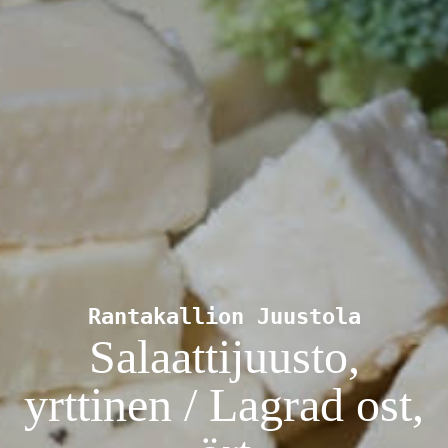
Rantakallion Juustola
Salaattijuusto,
yrttinen / Lagrad ost,